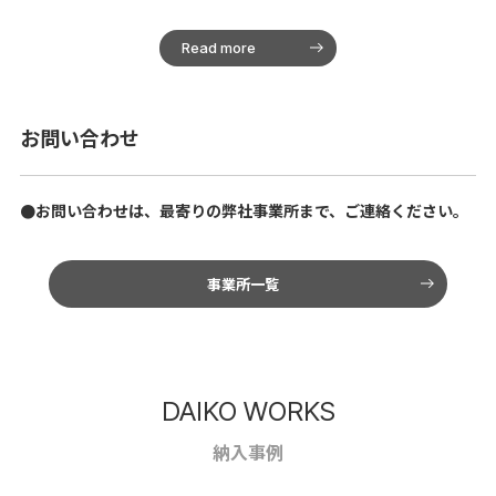
Read more
お問い合わせ
●お問い合わせは、最寄りの弊社事業所まで、ご連絡ください。
事業所一覧
01
05
09
20
21
25
29
08
03
02
20
15
11
30
17
16
37
19
34
42
39
48
52
24
25
26
27
33
43
44
36
45
01
06
09
13
28
40
DAIKO WORKS
01
07
09
23
31
50
47
49
51
10
35
41
46
納入事例
EQUINE RACING VILLAGE
S邸
HAQU
ALLAGI西宮・酒蔵通り住宅公園展示場
12
22
メゾン・ド・パンテュール
積水ハウス大阪中央支店 life knit atelier
T邸
仄仄（ほのぼの）黒川モデル