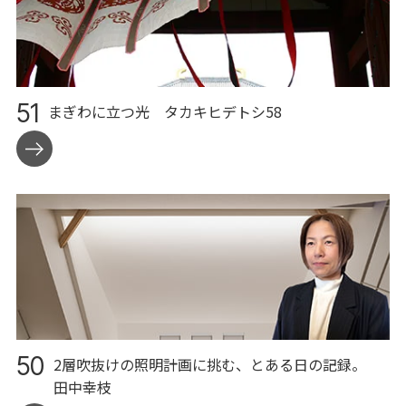
51
まぎわに立つ光
タカキヒデトシ58
50
2層吹抜けの照明計画に挑む、とある⽇の記録。
⽥中幸枝