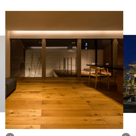
H邸
埼玉県 M邸
積水ハウス D様邸
ミサワホーム Hプロジェクト
久世電気工業株式会社
株式会社ZANE ARTS 本社オフィス 新築工事
三井ホーム 千代町小路レジデンス
ミサワホーム近畿株式会社 北山展示場
積水ハウス T様邸
埼玉県 S邸
積水ハウス H様邸
柏ウッドテラス
HOUSEUM ( ハウジアム )
軽井沢C邸
鳥飼八幡宮 遷宮計画
新宿区の家
藤島建設モデルハウス 満ちる家
埼玉県 I邸
Vision House LIFE
飯能の家
R・R・H ― Riverside Retreat House ―
軽井沢L邸
泉北ホーム モデルハウス和泉中央
株式会社アイ工務店 AI-BASE AICHI
ラ・ジェント・ステイ函館駅前
株式会社サンプロ伊那展示場
岡山の家
積水ハウス I様邸
ミサワホーム 江戸川展示場
Z邸
LAKESIDE HOUSE
ハウスクラフト 鈴鹿モデル
へーベルハウス 鳴海展示場
Y邸
トヨタホーム東京株式会社 大宮第2展示場
シエルホームデザイン平清水展示場
ゼロホーム 守口展示場
ひらくクリニック
西宮の家
三井ホーム レジデンスサイト横浜町田モデルハウス
JR灘駅南側駅前広場
クラシスホーム株式会社 緑店モデル
S邸新築工事
つくし薬局 桜づつみ店
タイコーアーキテクト M様邸
ミサワホーム株式会社 K様邸
積水ハウス H様邸
住友林業 駒沢第一展示場
AMADA
旺建岡山スタジオ
山下建設株式会社 茅ヶ崎東海岸北モデル
はな・みみ・のど りょうクリニック
積水ハウス阪和支店 和歌山オフィス
医療法人社団生駒会 生駒脳神経クリニック リニューアルプロジェクト
積水ハウス T様邸
リビエラ 大阪ショールーム
大地の家
M-STYLE HOUSE（松代建設工業株式会社） A様邸
ハイムデザインミュージアム名古屋
三和建設 RCギャラリー西宮
大網白里市 子育て交流センター
ウェルビーみのおPREMIUM展示場
積水ハウス H様邸