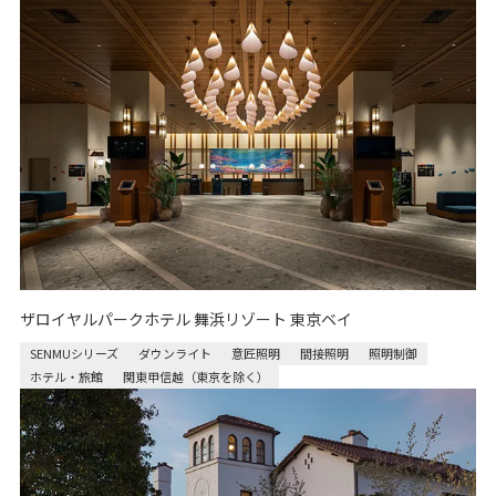
ザロイヤルパークホテル 舞浜リゾート 東京ベイ
SENMUシリーズ
ダウンライト
意匠照明
間接照明
照明制御
ホテル・旅館
関東甲信越（東京を除く）