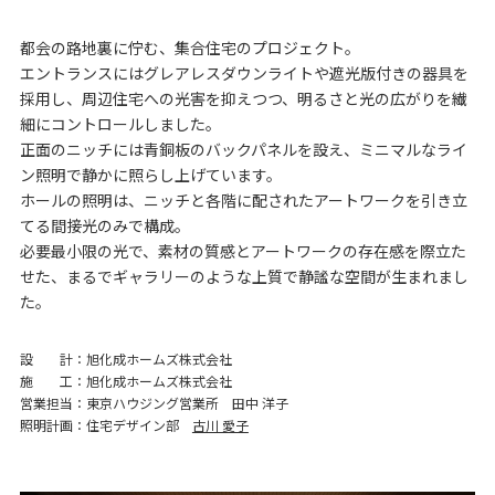
都会の路地裏に佇む、集合住宅のプロジェクト。
エントランスにはグレアレスダウンライトや遮光版付きの器具を
採用し、周辺住宅への光害を抑えつつ、明るさと光の広がりを繊
細にコントロールしました。
正面のニッチには青銅板のバックパネルを設え、ミニマルなライ
ン照明で静かに照らし上げています。
ホールの照明は、ニッチと各階に配されたアートワークを引き立
てる間接光のみで構成。
必要最小限の光で、素材の質感とアートワークの存在感を際立た
せた、
まるでギャラリーのような上質で静謐な空間が生まれまし
た。
設計
旭化成ホームズ株式会社
施工
旭化成ホームズ株式会社
営業担当
東京ハウジング営業所 田中 洋子
照明計画
住宅デザイン部
古川 愛子