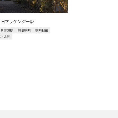
M 旧マッケンジー邸
意匠照明
間接照明
照明制御
海・北陸