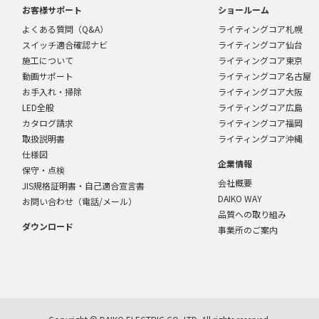
お客様サポート
ショールーム
よくある質問（Q&A）
ライティングコア札幌
スイッチ適合確認ナビ
ライティングコア仙台
施工について
ライティングコア東京
動画サポート
ライティングコア名古屋
お手入れ・掃除
ライティングコア大阪
LED全般
ライティングコア広島
カタログ請求
ライティングコア福岡
取扱説明書
ライティングコア沖縄
仕様図
企業情報
保守・点検
会社概要
JIS規格証明書・自己適合宣言書
DAIKO WAY
お問い合わせ（電話/メール）
品質への取り組み
ダウンロード
事業所のご案内