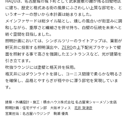
HAQUは、名古屋城の城下町として武家屋敷の趣が残る白壁地区
に建ち、
歴史と格式ある街の風景にふさわしい上質な邸宅を、
と
いうオーナーの想いから本計画は始まりました。
メインファサードは総タイル貼とし、燻しの風合いが街並みに調
和しながら、
重厚さと繊細さを併せ持ち、白壁の伝統を未来へと
紡ぐ空間を目指しました。
照明計画においては、シンボルツリーのライトアップは、
葉影が
軒天井に投影する照明演出や、
ZERO
の上下配光ブラケットで壁
面を照射する事で高さを強調したエントランスなど、
光が建築を
引き立てます。
吹抜ラウンジには塗壁と格天井を採用。
格天井にはダウンライトを排し、コーニス間接で柔らかな明るさ
を確保し、
品格とやすらぎが穏やかに漂う邸宅を実現していま
す。
建築・外構設計・施工
積水ハウス株式会社 名古屋東シャーメゾン支店
照明計画
住宅デザイン部 大阪オフィス
花井 架津彦
営業担当
名古屋ハウジング 駒瀬 優真