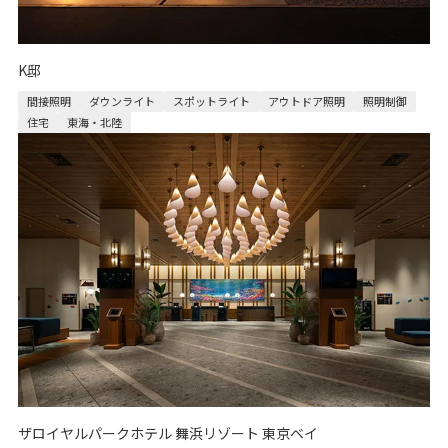
K邸
間接照明
ダウンライト
スポットライト
アウトドア照明
照明制御
住宅
東海・北陸
ザロイヤルパークホテル 舞浜リゾート 東京ベイ