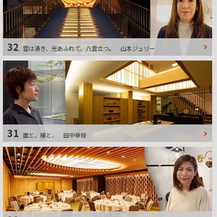
32
雲は湧き、光あふれて、八雲立つ。
山本ジュリー
31
面と、線と、
田中幸枝