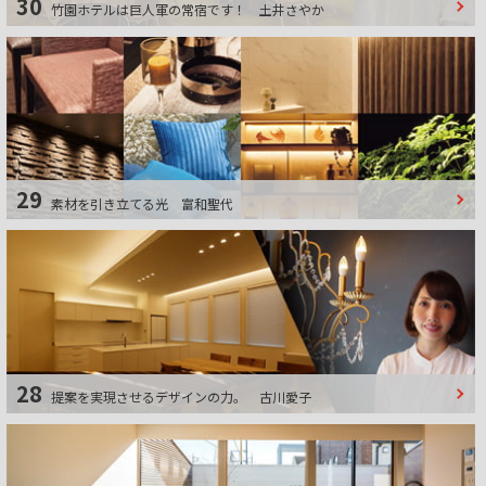
30
竹園ホテルは巨人軍の常宿です！
土井さやか
29
素材を引き立てる光
富和聖代
28
提案を実現させるデザインの力。
古川愛子