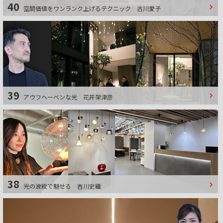
40
空間価値をワンランク上げるテクニック
古川愛子
39
アウフヘーベンな光
花井架津彦
38
光の波紋で魅せる
吉川史織