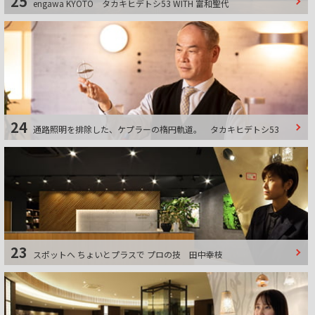
25
engawa KYOTO
タカキヒデトシ53 WITH 富和聖代
24
通路照明を排除した、ケプラーの楕円軌道。
タカキヒデトシ53
23
スポットへ ちょいとプラスで プロの技
田中幸枝