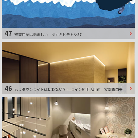
47
建築用語は悩ましい
タカキヒデトシ57
46
もうダウンライトは使わない？！ ライン照明活用術
安部真由美