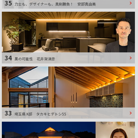
35
力士も、デザイナーも、真剣勝負！
安部真由美
34
黒の可能性
花井架津彦
33
埼玉県 K邸
タカキヒデトシ55