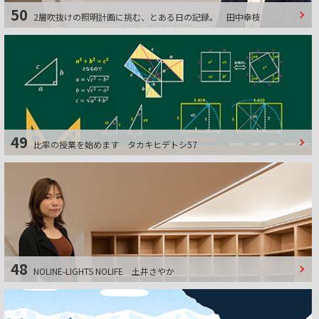
50
2層吹抜けの照明計画に挑む、とある⽇の記録。
⽥中幸枝
49
比率の授業を始めます
タカキヒデトシ57
48
NOLINE-LIGHTS NOLIFE
土井さやか