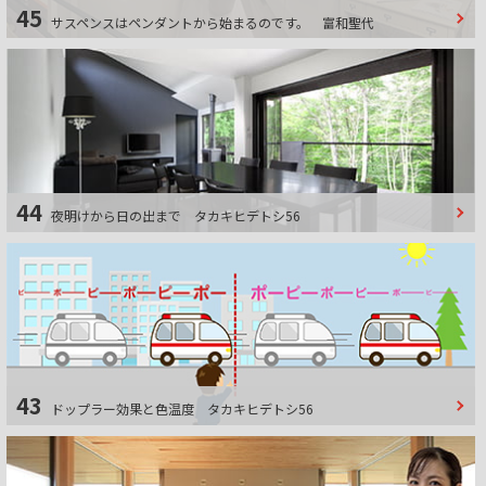
45
サスペンスはペンダントから始まるのです。
富和聖代
44
夜明けから日の出まで
タカキヒデトシ56
43
ドップラー効果と色温度
タカキヒデトシ56