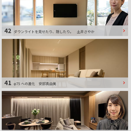
42
ダウンライトを見せたり、隠したり。
土井さやか
41
φ75 への進化
安部真由美