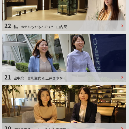
22
私。ホテルもやるんです!!
山内栞
21
空中梁
富和聖代 & 土井さやか
20