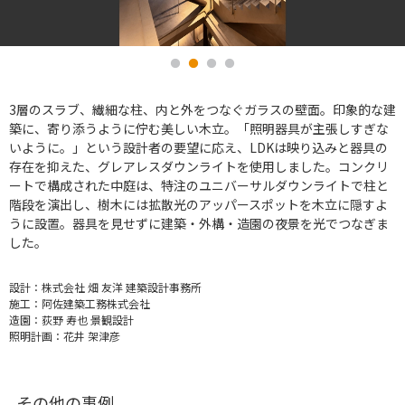
3層のスラブ、繊細な柱、内と外をつなぐガラスの壁面。印象的な建
築に、寄り添うように佇む美しい木立。「照明器具が主張しすぎな
いように。」という設計者の要望に応え、LDKは映り込みと器具の
存在を抑えた、グレアレスダウンライトを使用しました。コンクリ
ートで構成された中庭は、特注のユニバーサルダウンライトで柱と
階段を演出し、樹木には拡散光のアッパースポットを木立に隠すよ
うに設置。器具を見せずに建築・外構・造園の夜景を光でつなぎま
した。
設計：
株式会社 畑 友洋 建築設計事務所
施工：
阿佐建築工務株式会社
造園：
荻野 寿也 景観設計
照明計画：
花井 架津彦
その他の事例