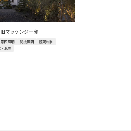
M 旧マッケンジー邸
意匠照明
間接照明
照明制御
海・北陸