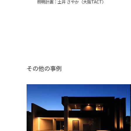
照明計画：
土井 さやか（大阪TACT）
その他の事例