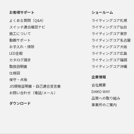
お客様サポート
ショールーム
よくある質問（Q&A）
ライティングコア札幌
スイッチ適合確認ナビ
ライティングコア仙台
施工について
ライティングコア東京
動画サポート
ライティングコア名古屋
お手入れ・掃除
ライティングコア大阪
LED全般
ライティングコア広島
カタログ請求
ライティングコア福岡
取扱説明書
ライティングコア沖縄
仕様図
企業情報
保守・点検
会社概要
JIS規格証明書・自己適合宣言書
DAIKO WAY
お問い合わせ（電話/メール）
品質への取り組み
ダウンロード
事業所のご案内