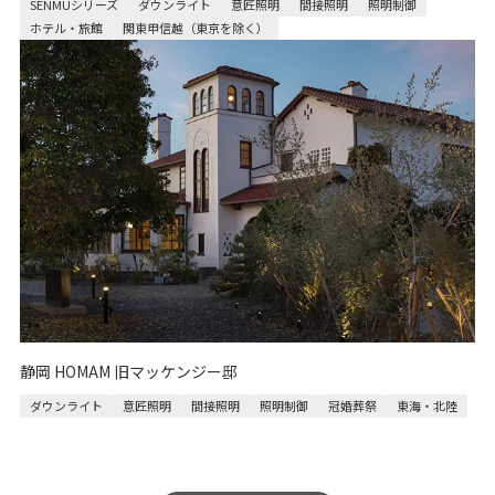
SENMUシリーズ
ダウンライト
意匠照明
間接照明
照明制御
ホテル・旅館
関東甲信越（東京を除く）
静岡 HOMAM 旧マッケンジー邸
ダウンライト
意匠照明
間接照明
照明制御
冠婚葬祭
東海・北陸