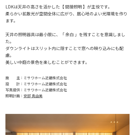
LDKは天井の高さを活かした【 間接照明 】が主役です。
柔らかい拡散光が空間全体に広がり、居心地のよい光環境を作り
ます。
天井の照明器具は最小限に、「 余白 」を残すことを意識しまし
た。
ダウンライトはスリット内に隠すことで窓への映り込みにも配
慮。
美しい中庭の景色を楽しむことができます。
施主
ミサワホーム近畿株式会社
設計
ミサワホーム近畿株式会社
写真提供
ミサワホーム近畿株式会社
照明計画
安部 真由美