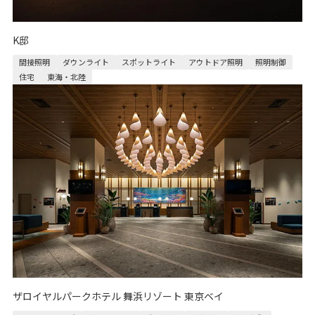
K邸
間接照明
ダウンライト
スポットライト
アウトドア照明
照明制御
住宅
東海・北陸
ザロイヤルパークホテル 舞浜リゾート 東京ベイ