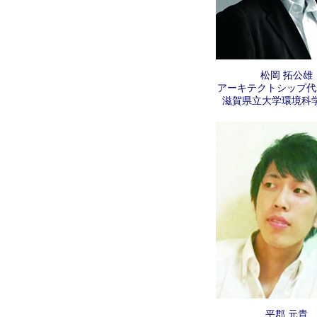
松岡 拓公雄
アーキテクトシップ代
滋賀県立大学環境科
平郡 元貴