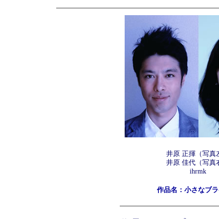
井原 正揮（写真
井原 佳代（写真
ihrmk
作品名：小さなブラ