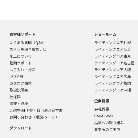
お客様サポート
ショールーム
よくある質問（Q&A）
ライティングコア札幌
スイッチ適合確認ナビ
ライティングコア仙台
施工について
ライティングコア東京
動画サポート
ライティングコア名古屋
お手入れ・掃除
ライティングコア大阪
LED全般
ライティングコア広島
カタログ請求
ライティングコア福岡
取扱説明書
ライティングコア沖縄
仕様図
企業情報
保守・点検
会社概要
JIS規格証明書・自己適合宣言書
DAIKO WAY
お問い合わせ（電話/メール）
品質への取り組み
ダウンロード
事業所のご案内