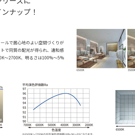
シリーズに
インナップ！
ロールで居心地のよい空間づくりが
イトで同質の配光が得られ、違和感
～2700K、明るさは100%～5%