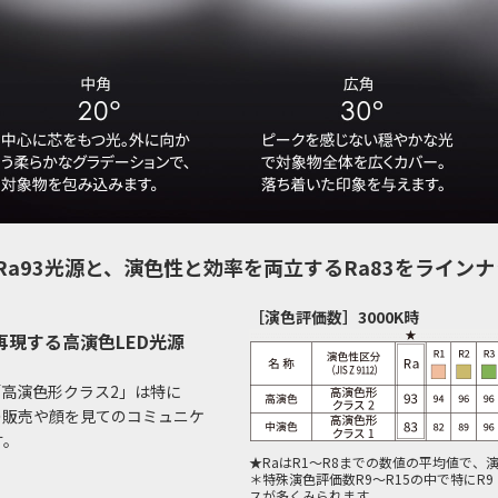
a93光源と、演色性と効率を両立するRa83をラインナ
［演色評価数］3000K時
現する高演色LED光源
「高演色形クラス2」は特に
の販売や顔を見てのコミュニケ
す。
★RaはR1～R8までの数値の平均値で、
＊特殊演色評価数R9～R15の中で特にR
スが多くみられます。