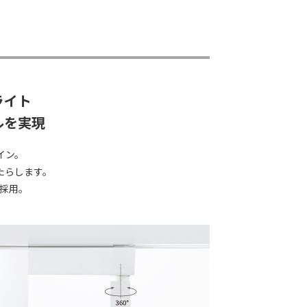
ライト
ルを実現
イン。
たらします。
を採用。