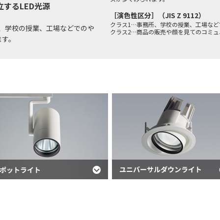
するLED光源
［演色性区分］（JIS Z 9112）
クラス1…事務所、学校の授業、工場な
所、学校の授業、工場などでのや
クラス2…商品の販売や顔を見てのコミ
ます。