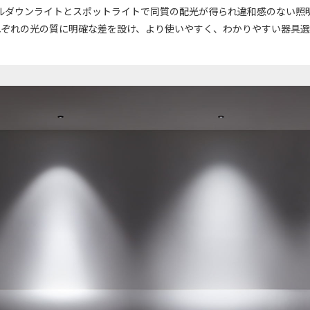
ルダウンライトとスポットライトで同質の配光が得られ違和感のない照
れぞれの光の質に明確な差を設け、より使いやすく、わかりやすい器具選