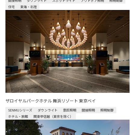
間接照明
ダウンライト
スポットライト
アウトドア照明
照明制御
住宅
東海・北陸
ザロイヤルパークホテル 舞浜リゾート 東京ベイ
SENMUシリーズ
ダウンライト
意匠照明
間接照明
照明制御
ホテル・旅館
関東甲信越（東京を除く）