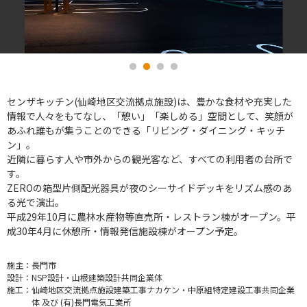
センザキッチン(仙崎地区交流拠点施設)は、豊かな食材や充実した
情報で人々をもてなし、「憩い」「楽しめる」空間として、笑顔が
あふれ誰もが集うことのできる「リビング・ダイニング・キッチ
ン」。
近隣に暮らす人や市外からの観光客など、すべての利用者の台所で
す。
ZEROの箱型片側配光器具が夜のシーサイドデッキをリズム感のあ
る光で演出。
平成29年10月に農林水産物等直売所・レストラン棟がオープン。平
成30年4月に休憩所・情報発信施設棟がオープン予定。
施主：
長門市
設計：
NSP設計・山根建築設計共同企業体
施工：
仙崎地区交流拠点施設建築工事ナカケン・中原組特定建設工事共同企業
体 及び (有)長門電気工業所