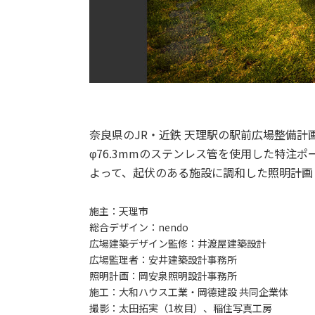
奈良県のJR・近鉄 天理駅の駅前広場整備
φ76.3mmのステンレス管を使用した特注ポ
よって、起伏のある施設に調和した照明計画
施主：
天理市
総合デザイン：
nendo
広場建築デザイン監修：
井渡屋建築設計
広場監理者：
安井建築設計事務所
照明計画：
岡安泉照明設計事務所
施工：
大和ハウス工業・岡德建設 共同企業体
撮影：
太田拓実（1枚目）、稲住写真工房