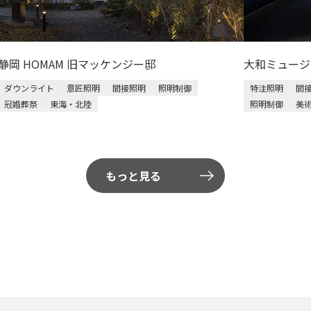
静岡 HOMAM 旧マッケンジー邸
大和ミュージ
ダウンライト
意匠照明
間接照明
照明制御
特注照明
間
冠婚葬祭
東海・北陸
照明制御
美
もっと見る