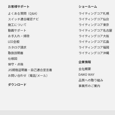
お客様サポート
ショールーム
よくある質問（Q&A）
ライティングコア札幌
スイッチ適合確認ナビ
ライティングコア仙台
施工について
ライティングコア東京
動画サポート
ライティングコア名古屋
お手入れ・掃除
ライティングコア大阪
LED全般
ライティングコア広島
カタログ請求
ライティングコア福岡
取扱説明書
ライティングコア沖縄
仕様図
企業情報
保守・点検
会社概要
JIS規格証明書・自己適合宣言書
DAIKO WAY
お問い合わせ（電話/メール）
品質への取り組み
ダウンロード
事業所のご案内