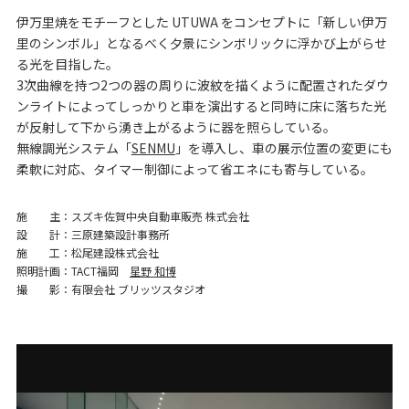
伊万里焼をモチーフとした UTUWA をコンセプトに「新しい伊万
里のシンボル」となるべく夕景にシンボリックに浮かび上がらせ
る光を目指した。
3次曲線を持つ2つの器の周りに波紋を描くように配置されたダウ
ンライトによってしっかりと車を演出すると同時に
床に落ちた光
が反射して下から湧き上がるように器を照らしている。
無線調光システム「
SENMU
」を導入し、車の展示位置の変更にも
柔軟に対応、タイマー制御によって省エネにも寄与している。
施主
スズキ佐賀中央自動車販売 株式会社
設計
三原建築設計事務所
施工
松尾建設株式会社
照明計画
TACT福岡
星野 和博
撮影
有限会社 ブリッツスタジオ