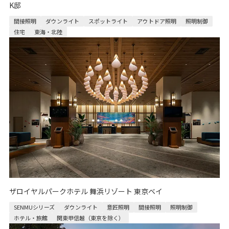
K邸
間接照明
ダウンライト
スポットライト
アウトドア照明
照明制御
住宅
東海・北陸
ザロイヤルパークホテル 舞浜リゾート 東京ベイ
SENMUシリーズ
ダウンライト
意匠照明
間接照明
照明制御
ホテル・旅館
関東甲信越（東京を除く）