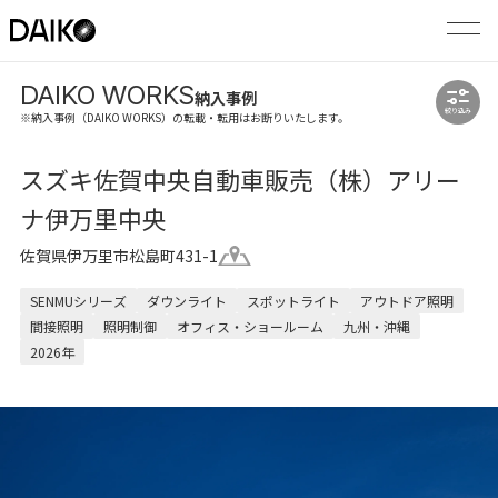
DAIKO WORKS
納入事例
絞り込み
※納入事例（DAIKO WORKS）の転載・転用はお断りいたします。
スズキ佐賀中央自動車販売（株）アリー
ナ伊万里中央
佐賀県伊万里市松島町431-1
SENMUシリーズ
ダウンライト
スポットライト
アウトドア照明
間接照明
照明制御
オフィス・ショールーム
九州・沖縄
2026年