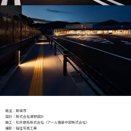
施主
新城市
設計
株式会社浦野設計
施工
松井建拓株式会社（アール電装中部株式会社）
撮影
稲住写真工房