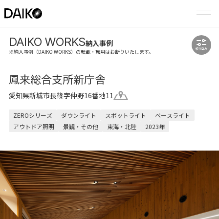
DAIKO WORKS
納入事例
絞り込み
※納入事例（DAIKO WORKS）の転載・転用はお断りいたします。
鳳来総合支所新庁舎
愛知県新城市長篠字仲野16番地11
ZEROシリーズ
ダウンライト
スポットライト
ベースライト
アウトドア照明
景観・その他
東海・北陸
2023年