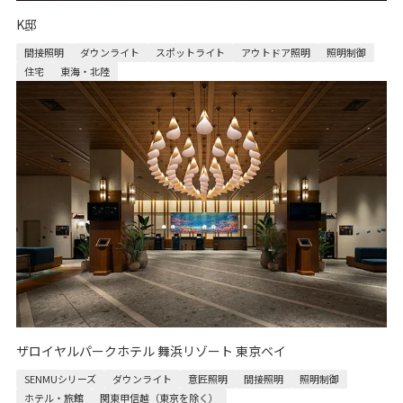
K邸
間接照明
ダウンライト
スポットライト
アウトドア照明
照明制御
住宅
東海・北陸
ザロイヤルパークホテル 舞浜リゾート 東京ベイ
SENMUシリーズ
ダウンライト
意匠照明
間接照明
照明制御
ホテル・旅館
関東甲信越（東京を除く）