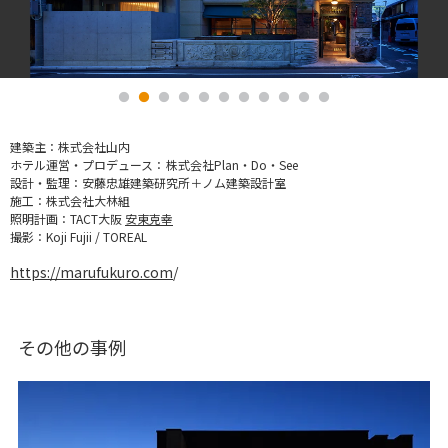
建築主：
株式会社山内
ホテル運営・プロデュース：
株式会社Plan・Do・See
設計・監理：
安藤忠雄建築研究所＋ノム建築設計室
施工：
株式会社大林組
照明計画：
TACT大阪
安東克幸
撮影：
Koji Fujii / TOREAL
https://marufukuro.com
/
その他の事例