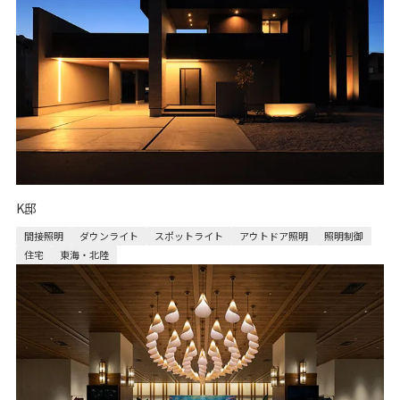
K邸
間接照明
ダウンライト
スポットライト
アウトドア照明
照明制御
住宅
東海・北陸