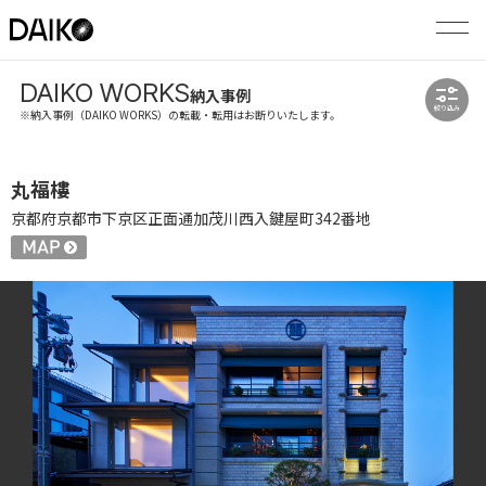
DAIKO WORKS
納入事例
絞り込み
※納入事例（DAIKO WORKS）の転載・転用はお断りいたします。
丸福樓
京都府京都市下京区正面通加茂川西入鍵屋町342番地