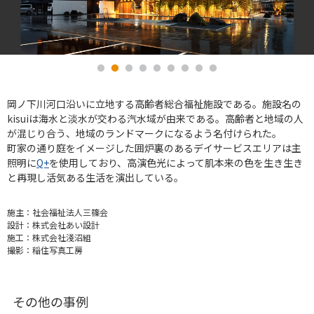
岡ノ下川河口沿いに立地する高齢者総合福祉施設である。施設名の
kisuiは海水と淡水が交わる汽水域が由来である。高齢者と地域の人
が混じり合う、地域のランドマークになるよう名付けられた。
町家の通り庭をイメージした囲炉裏のあるデイサービスエリアは主
照明に
Q+
を使用しており、高演色光によって肌本来の色を生き生き
と再現し活気ある生活を演出している。
施主：
社会福祉法人三篠会
設計：
株式会社あい設計
施工：
株式会社淺沼組
撮影：
稲住写真工房
その他の事例