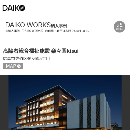
DAIKO WORKS
納入事例
絞り込み
※納入事例（DAIKO WORKS）の転載・転用はお断りいたします。
高齢者総合福祉施設 楽々園kisui
広島市佐伯区楽々園5丁目