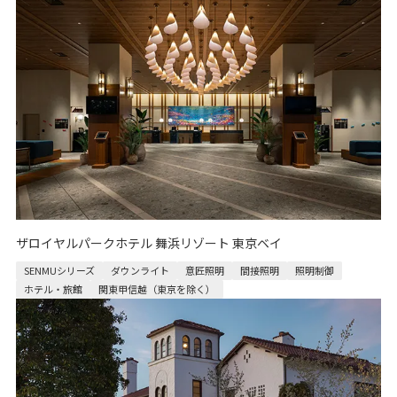
ザロイヤルパークホテル 舞浜リゾート 東京ベイ
SENMUシリーズ
ダウンライト
意匠照明
間接照明
照明制御
ホテル・旅館
関東甲信越（東京を除く）