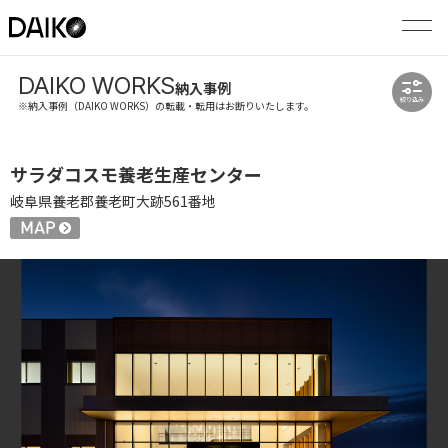
DAIKO WORKS
納入事例
絞り込み
※納入事例（DAIKO WORKS）の転載・転用はお断りいたします。
サラダコスモ養老生産センター
岐阜県養老郡養老町大跡561番地