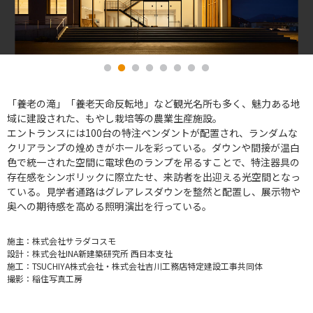
「養老の滝」「養老天命反転地」など観光名所も多く、魅力ある地
域に建設された、もやし栽培等の農業生産施設。
エントランスには100台の特注ペンダントが配置され、ランダムな
クリアランプの煌めきがホールを彩っている。ダウンや間接が温白
色で統一された空間に電球色のランプを吊るすことで、特注器具の
存在感をシンボリックに際立たせ、来訪者を出迎える光空間となっ
ている。見学者通路はグレアレスダウンを整然と配置し、展示物や
奥への期待感を高める照明演出を行っている。
施主：
株式会社サラダコスモ
設計：
株式会社INA新建築研究所 西日本支社
施工：
TSUCHIYA株式会社・株式会社吉川工務店特定建設工事共同体
撮影：
稲住写真工房