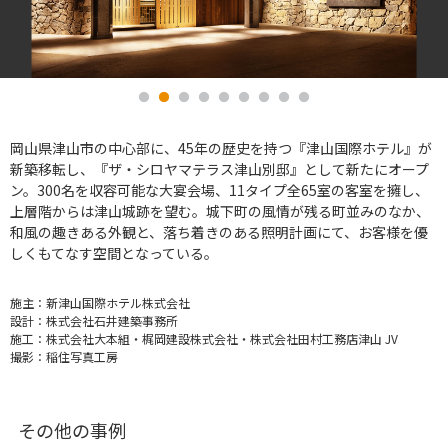
岡山県津山市の中心部に、45年の歴史を持つ『津山国際ホテル』が
新築移転し、『ザ・シロヤマテラス津山別邸』として新たにオープ
ン。300名を収容可能な大宴会場、11タイプ全65室の客室を擁し、
上層階からは津山城跡を望む。城下町の風情が残る町並みのなか、
和風の趣きある外観と、落ち着きのある照明計画にて、お客様を優
しくもてなす空間となっている。
施主：
新津山国際ホテル株式会社
設計：
株式会社石井建築事務所
施工：
株式会社大本組・梶岡建設株式会社・株式会社田村工務店津山 JV
撮影：
稲住写真工房
その他の事例