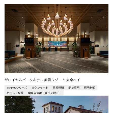
ザロイヤルパークホテル 舞浜リゾート 東京ベイ
SENMUシリーズ
ダウンライト
意匠照明
間接照明
照明制御
ホテル・旅館
関東甲信越（東京を除く）