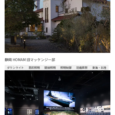
静岡 HOMAM 旧マッケンジー邸
ダウンライト
意匠照明
間接照明
照明制御
冠婚葬祭
東海・北陸