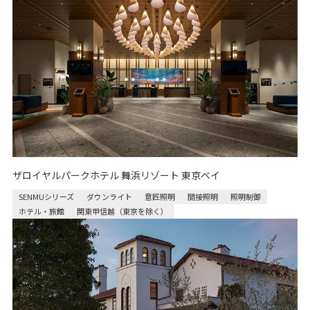
ザロイヤルパークホテル 舞浜リゾート 東京ベイ
SENMUシリーズ
ダウンライト
意匠照明
間接照明
照明制御
ホテル・旅館
関東甲信越（東京を除く）