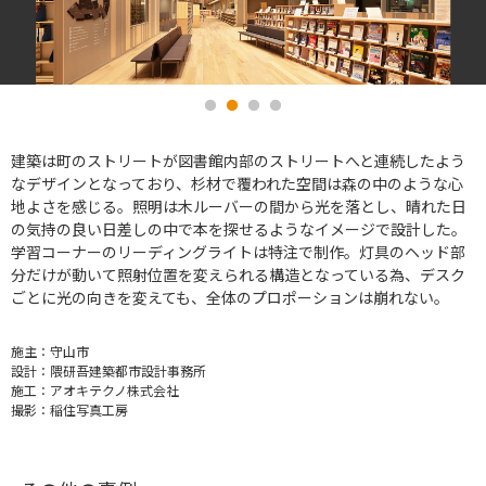
建築は町のストリートが図書館内部のストリートへと連続したよう
なデザインとなっており、杉材で覆われた空間は森の中のような心
地よさを感じる。照明は木ルーバーの間から光を落とし、晴れた日
の気持の良い日差しの中で本を探せるようなイメージで設計した。
学習コーナーのリーディングライトは特注で制作。灯具のヘッド部
分だけが動いて照射位置を変えられる構造となっている為、デスク
ごとに光の向きを変えても、全体のプロポーションは崩れない。
施主：
守山市
設計：
隈研吾建築都市設計事務所
施工：
アオキテクノ株式会社
撮影：
稲住写真工房