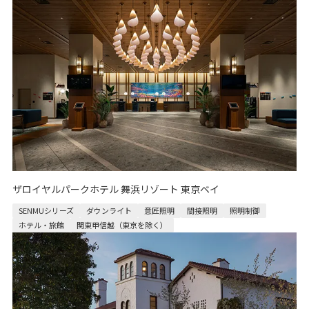
ザロイヤルパークホテル 舞浜リゾート 東京ベイ
SENMUシリーズ
ダウンライト
意匠照明
間接照明
照明制御
ホテル・旅館
関東甲信越（東京を除く）