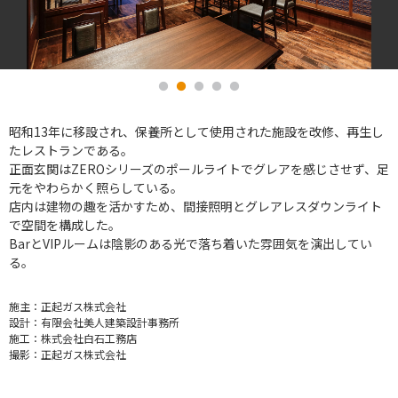
昭和13年に移設され、保養所として使用された施設を改修、再生し
たレストランである。
正面玄関はZEROシリーズのポールライトでグレアを感じさせず、足
元をやわらかく照らしている。
店内は建物の趣を活かすため、間接照明とグレアレスダウンライト
で空間を構成した。
BarとVIPルームは陰影のある光で落ち着いた雰囲気を演出してい
る。
施主：
正起ガス株式会社
設計：
有限会社美人建築設計事務所
施工：
株式会社白石工務店
撮影：
正起ガス株式会社