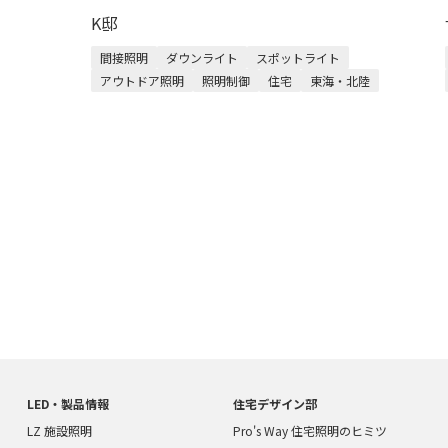
K邸
間接照明
ダウンライト
スポットライト
アウトドア照明
照明制御
住宅
東海・北陸
LED・製品情報
住宅デザイン部
LZ 施設照明
Pro's Way 住宅照明のヒミツ