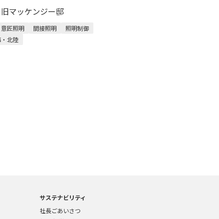
M 旧マッケンジー邸
意匠照明
間接照明
照明制御
海・北陸
サステナビリティ
社長ごあいさつ