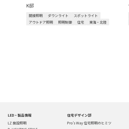
K邸
間接照明
ダウンライト
スポットライト
アウトドア照明
照明制御
住宅
東海・北陸
LED・製品情報
住宅デザイン部
LZ 施設照明
Pro's Way 住宅照明のヒミツ