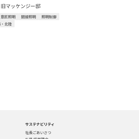
M 旧マッケンジー邸
意匠照明
間接照明
照明制御
海・北陸
サステナビリティ
社長ごあいさつ